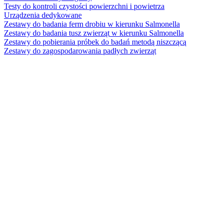
Testy do kontroli czystości powierzchni i powietrza
Urządzenia dedykowane
Zestawy do badania ferm drobiu w kierunku Salmonella
Zestawy do badania tusz zwierząt w kierunku Salmonella
Zestawy do pobierania próbek do badań metodą niszczącą
Zestawy do zagospodarowania padłych zwierząt