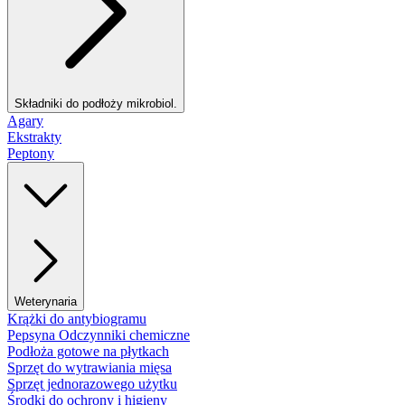
Składniki do podłoży mikrobiol.
Agary
Ekstrakty
Peptony
Weterynaria
Krążki do antybiogramu
Pepsyna Odczynniki chemiczne
Podłoża gotowe na płytkach
Sprzęt do wytrawiania mięsa
Sprzęt jednorazowego użytku
Środki do ochrony i higieny