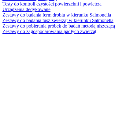
Testy do kontroli czystości powierzchni i powietrza
Urządzenia dedykowane
Zestawy do badania ferm drobiu w kierunku Salmonella
Zestawy do badania tusz zwierząt w kierunku Salmonella
Zestawy do pobierania próbek do badań metodą niszczącą
Zestawy do zagospodarowania padłych zwierząt