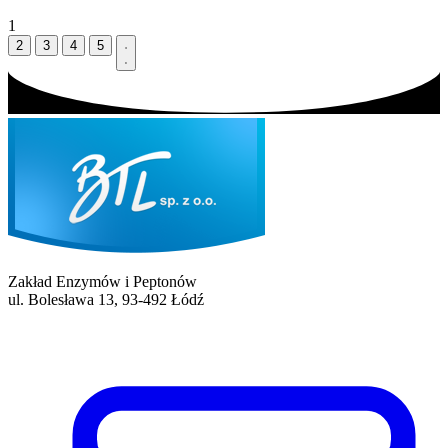
1
2
3
4
5
Zakład Enzymów i Peptonów
ul. Bolesława 13, 93-492 Łódź