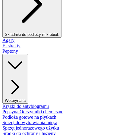
Składniki do podłoży mikrobiol.
Agary
Ekstrakty
Peptony
Weterynaria
Krążki do antybiogramu
Pepsyna Odczynniki chemiczne
Podłoża gotowe na płytkach
Sprzęt do wytrawiania mięsa
Sprzęt jednorazowego użytku
Środki do ochrony i higieny