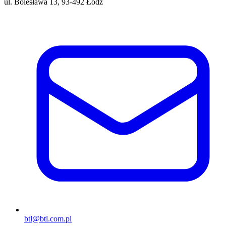
ul. Bolesława 13, 93-492 Łódź
btl@btl.com.pl