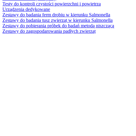
Testy do kontroli czystości powierzchni i powietrza
Urządzenia dedykowane
Zestawy do badania ferm drobiu w kierunku Salmonella
Zestawy do badania tusz zwierząt w kierunku Salmonella
Zestawy do pobierania próbek do badań metodą niszczącą
Zestawy do zagospodarowania padłych zwierząt