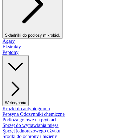
Składniki do podłoży mikrobiol.
Agary
Ekstrakty
Peptony
Weterynaria
Krążki do antybiogramu
Pepsyna Odczynniki chemiczne
Podłoża gotowe na płytkach
Sprzęt do wytrawiania mięsa
Sprzęt jednorazowego użytku
Środki do ochrony i higieny