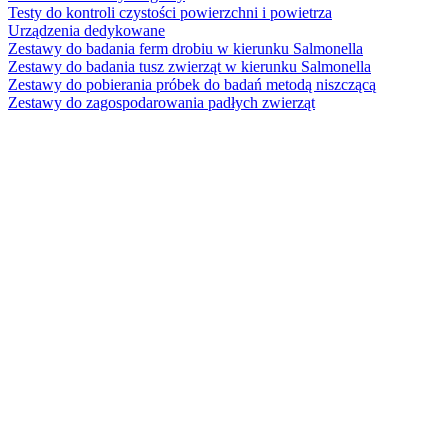
Testy do kontroli czystości powierzchni i powietrza
Urządzenia dedykowane
Zestawy do badania ferm drobiu w kierunku Salmonella
Zestawy do badania tusz zwierząt w kierunku Salmonella
Zestawy do pobierania próbek do badań metodą niszczącą
Zestawy do zagospodarowania padłych zwierząt