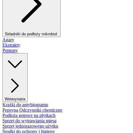
Składniki do podłoży mikrobiol.
Agary
Ekstrakty
Peptony
Weterynaria
Krążki do antybiogramu
Pepsyna Odczynniki chemiczne
Podłoża gotowe na płytkach
Sprzęt do wytrawiania mięsa
Sprzęt jednorazowego użytku
Środki do ochrony i higieny