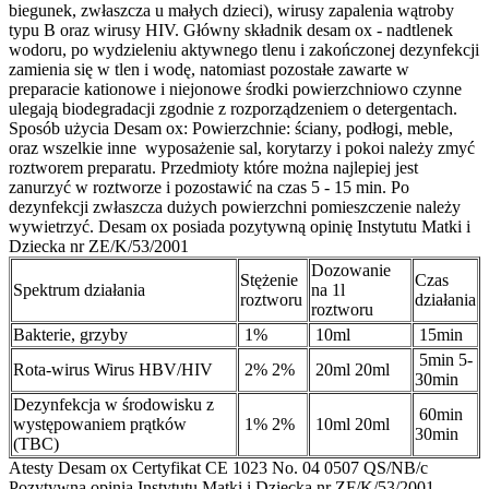
biegunek, zwłaszcza u małych dzieci), wirusy zapalenia wątroby
typu B oraz wirusy HIV. Główny składnik desam ox - nadtlenek
wodoru, po wydzieleniu aktywnego tlenu i zakończonej dezynfekcji
zamienia się w tlen i wodę, natomiast pozostałe zawarte w
preparacie kationowe i niejonowe środki powierzchniowo czynne
ulegają biodegradacji zgodnie z rozporządzeniem o detergentach.
Sposób użycia Desam ox: Powierzchnie: ściany, podłogi, meble,
oraz wszelkie inne wyposażenie sal, korytarzy i pokoi należy zmyć
roztworem preparatu. Przedmioty które można najlepiej jest
zanurzyć w roztworze i pozostawić na czas 5 - 15 min. Po
dezynfekcji zwłaszcza dużych powierzchni pomieszczenie należy
wywietrzyć. Desam ox posiada pozytywną opinię Instytutu Matki i
Dziecka nr ZE/K/53/2001
Dozowanie
Stężenie
Czas
Spektrum działania
na 1l
roztworu
działania
roztworu
Bakterie, grzyby
1%
10ml
15min
5min 5-
Rota-wirus Wirus HBV/HIV
2% 2%
20ml 20ml
30min
Dezynfekcja w środowisku z
60min
występowaniem prątków
1% 2%
10ml 20ml
30min
(TBC)
Atesty Desam ox Certyfikat CE 1023 No. 04 0507 QS/NB/c
Pozytywna opinia Instytutu Matki i Dziecka nr ZF/K/53/2001