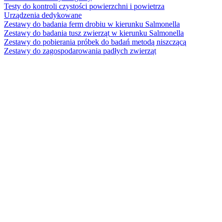
Testy do kontroli czystości powierzchni i powietrza
Urządzenia dedykowane
Zestawy do badania ferm drobiu w kierunku Salmonella
Zestawy do badania tusz zwierząt w kierunku Salmonella
Zestawy do pobierania próbek do badań metodą niszczącą
Zestawy do zagospodarowania padłych zwierząt