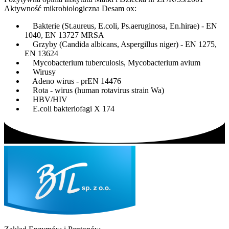
Aktywność mikrobiologiczna Desam ox:
Bakterie (St.aureus, E.coli, Ps.aeruginosa, En.hirae) - EN
1040, EN 13727 MRSA
Grzyby (Candida albicans, Aspergillus niger) - EN 1275,
EN 13624
Mycobacterium tuberculosis, Mycobacterium avium
Wirusy
Adeno wirus - prEN 14476
Rota - wirus (human rotavirus strain Wa)
HBV/HIV
E.coli bakteriofagi X 174