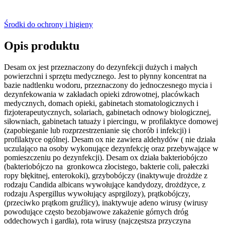
Środki do ochrony i higieny
Opis produktu
Desam ox jest przeznaczony do dezynfekcji dużych i małych
powierzchni i sprzętu medycznego. Jest to płynny koncentrat na
bazie nadtlenku wodoru, przeznaczony do jednoczesnego mycia i
dezynfekowania w zakładach opieki zdrowotnej, placówkach
medycznych, domach opieki, gabinetach stomatologicznych i
fizjoterapeutycznych, solariach, gabinetach odnowy biologicznej,
siłowniach, gabinetach tatuaży i piercingu, w profilaktyce domowej
(zapobieganie lub rozprzestrzenianie się chorób i infekcji) i
profilaktyce ogólnej. Desam ox nie zawiera aldehydów ( nie działa
uczulająco na osoby wykonujące dezynfekcję oraz przebywające w
pomieszczeniu po dezynfekcji). Desam ox działa bakteriobójczo
(bakteriobójczo na gronkowca złocistego, bakterie coli, pałeczki
ropy błękitnej, enterokoki), grzybobójczy (inaktywuje drożdże z
rodzaju Candida albicans wywołujące kandydozy, drożdżyce, z
rodzaju Aspergillus wywołujący asprgilozy), prątkobójczy,
(przeciwko prątkom gruźlicy), inaktywuje adeno wirusy (wirusy
powodujące często bezobjawowe zakażenie górnych dróg
oddechowych i gardła), rota wirusy (najczęstsza przyczyna