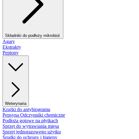
Składniki do podłoży mikrobiol.
Agary
Ekstrakty
Peptony
Weterynaria
Krążki do antybiogramu
Pepsyna Odczynniki chemiczne
Podłoża gotowe na płytkach
Sprzęt do wytrawiania mięsa
Sprzęt jednorazowego użytku
Środki do ochrony i higieny