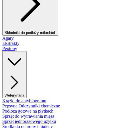
Składniki do podłoży mikrobiol.
Agary
Ekstrakty
Peptony
Weterynaria
Krążki do antybiogramu
Pepsyna Odczynniki chemiczne
Podłoża gotowe na płytkach
Sprzęt do wytrawiania mięsa
Sprzęt jednorazowego użytku
Środki do ochrony i higieny