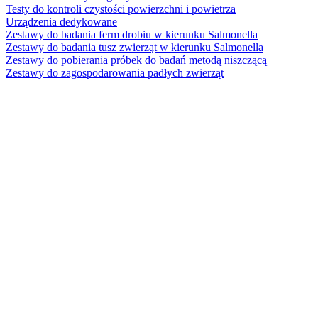
Testy do kontroli czystości powierzchni i powietrza
Urządzenia dedykowane
Zestawy do badania ferm drobiu w kierunku Salmonella
Zestawy do badania tusz zwierząt w kierunku Salmonella
Zestawy do pobierania próbek do badań metodą niszczącą
Zestawy do zagospodarowania padłych zwierząt