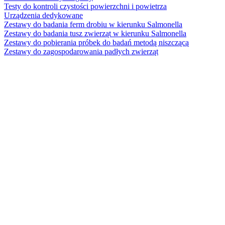
Testy do kontroli czystości powierzchni i powietrza
Urządzenia dedykowane
Zestawy do badania ferm drobiu w kierunku Salmonella
Zestawy do badania tusz zwierząt w kierunku Salmonella
Zestawy do pobierania próbek do badań metodą niszczącą
Zestawy do zagospodarowania padłych zwierząt