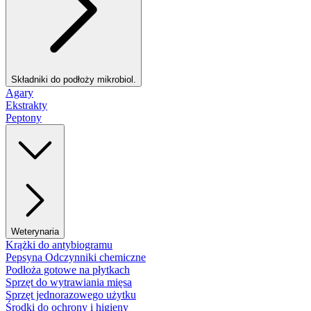
Składniki do podłoży mikrobiol.
Agary
Ekstrakty
Peptony
Weterynaria
Krążki do antybiogramu
Pepsyna Odczynniki chemiczne
Podłoża gotowe na płytkach
Sprzęt do wytrawiania mięsa
Sprzęt jednorazowego użytku
Środki do ochrony i higieny