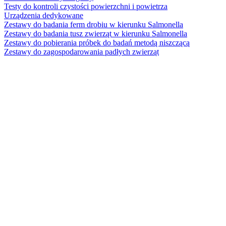
Testy do kontroli czystości powierzchni i powietrza
Urządzenia dedykowane
Zestawy do badania ferm drobiu w kierunku Salmonella
Zestawy do badania tusz zwierząt w kierunku Salmonella
Zestawy do pobierania próbek do badań metodą niszczącą
Zestawy do zagospodarowania padłych zwierząt