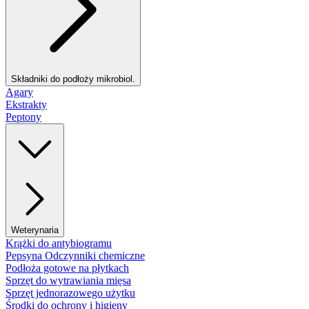
Składniki do podłoży mikrobiol.
Agary
Ekstrakty
Peptony
Weterynaria
Krążki do antybiogramu
Pepsyna Odczynniki chemiczne
Podłoża gotowe na płytkach
Sprzęt do wytrawiania mięsa
Sprzęt jednorazowego użytku
Środki do ochrony i higieny