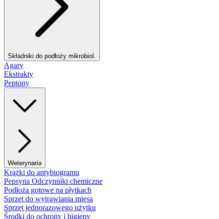
Składniki do podłoży mikrobiol.
Agary
Ekstrakty
Peptony
Weterynaria
Krążki do antybiogramu
Pepsyna Odczynniki chemiczne
Podłoża gotowe na płytkach
Sprzęt do wytrawiania mięsa
Sprzęt jednorazowego użytku
Środki do ochrony i higieny