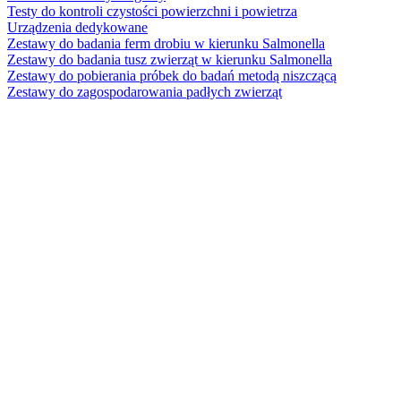
Testy do kontroli czystości powierzchni i powietrza
Urządzenia dedykowane
Zestawy do badania ferm drobiu w kierunku Salmonella
Zestawy do badania tusz zwierząt w kierunku Salmonella
Zestawy do pobierania próbek do badań metodą niszczącą
Zestawy do zagospodarowania padłych zwierząt