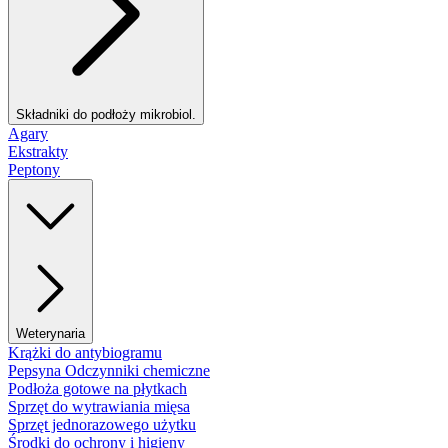
Składniki do podłoży mikrobiol.
Agary
Ekstrakty
Peptony
Weterynaria
Krążki do antybiogramu
Pepsyna Odczynniki chemiczne
Podłoża gotowe na płytkach
Sprzęt do wytrawiania mięsa
Sprzęt jednorazowego użytku
Środki do ochrony i higieny