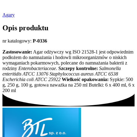
Agary
Opis produktu
nr katalogowy:
P-0336
Zastosowanie:
Agar odżywczy wg ISO 21528-1 jest odpowiednim
podłożem do namnażania i hodowli mikroorganizmów o niskich
wymaganiach pokarmowych, polecane do namnażania bakterii z
rodziny
Enterobacteriaceae
.
Szczepy kontrolne:
Salmonella
enteritidis ATCC 13076 Staphylococcus aureus ATCC 6538
Escherichia coli ATCC 25922
Wielkość opakowania:
Sypkie: 500
g, 250 g, 100 g, gotowa naważka na 250 ml Butelki: 6 x 400 ml, 6 x
200 ml