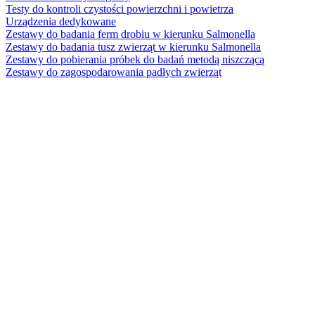
Testy do kontroli czystości powierzchni i powietrza
Urządzenia dedykowane
Zestawy do badania ferm drobiu w kierunku Salmonella
Zestawy do badania tusz zwierząt w kierunku Salmonella
Zestawy do pobierania próbek do badań metodą niszczącą
Zestawy do zagospodarowania padłych zwierząt