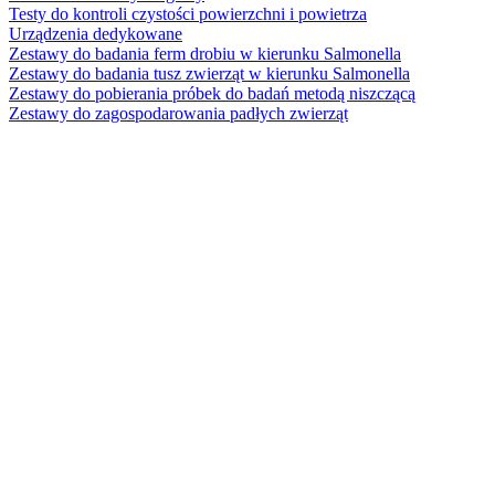
Testy do kontroli czystości powierzchni i powietrza
Urządzenia dedykowane
Zestawy do badania ferm drobiu w kierunku Salmonella
Zestawy do badania tusz zwierząt w kierunku Salmonella
Zestawy do pobierania próbek do badań metodą niszczącą
Zestawy do zagospodarowania padłych zwierząt