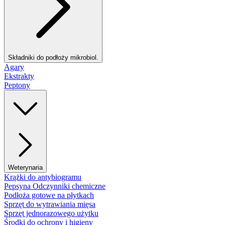
Składniki do podłoży mikrobiol.
Agary
Ekstrakty
Peptony
Weterynaria
Krążki do antybiogramu
Pepsyna Odczynniki chemiczne
Podłoża gotowe na płytkach
Sprzęt do wytrawiania mięsa
Sprzęt jednorazowego użytku
Środki do ochrony i higieny