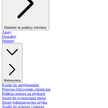
Składniki do podłoży mikrobiol.
Agary
Ekstrakty
Peptony
Weterynaria
Krążki do antybiogramu
Pepsyna Odczynniki chemiczne
Podłoża gotowe na płytkach
Sprzęt do wytrawiania mięsa
Sprzęt jednorazowego użytku
Środki do ochrony i higieny