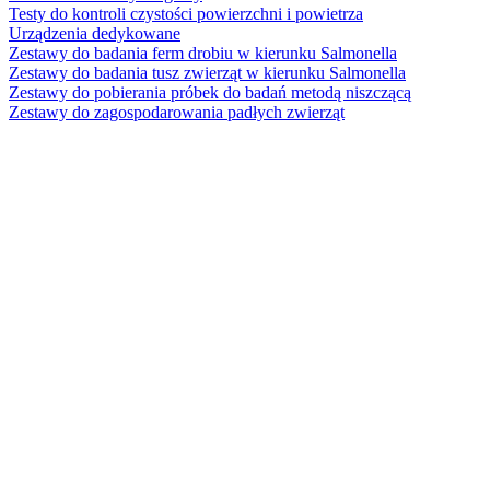
Testy do kontroli czystości powierzchni i powietrza
Urządzenia dedykowane
Zestawy do badania ferm drobiu w kierunku Salmonella
Zestawy do badania tusz zwierząt w kierunku Salmonella
Zestawy do pobierania próbek do badań metodą niszczącą
Zestawy do zagospodarowania padłych zwierząt