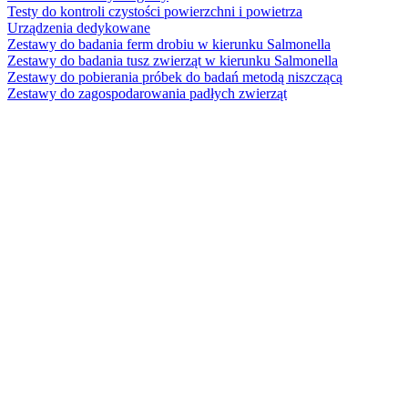
Testy do kontroli czystości powierzchni i powietrza
Urządzenia dedykowane
Zestawy do badania ferm drobiu w kierunku Salmonella
Zestawy do badania tusz zwierząt w kierunku Salmonella
Zestawy do pobierania próbek do badań metodą niszczącą
Zestawy do zagospodarowania padłych zwierząt