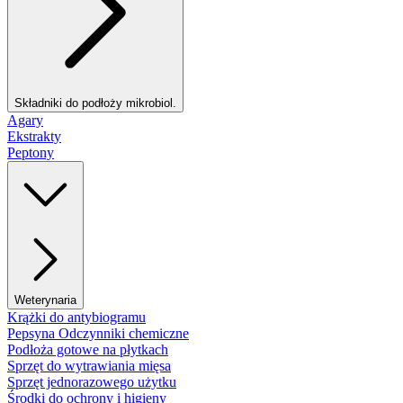
Składniki do podłoży mikrobiol.
Agary
Ekstrakty
Peptony
Weterynaria
Krążki do antybiogramu
Pepsyna Odczynniki chemiczne
Podłoża gotowe na płytkach
Sprzęt do wytrawiania mięsa
Sprzęt jednorazowego użytku
Środki do ochrony i higieny