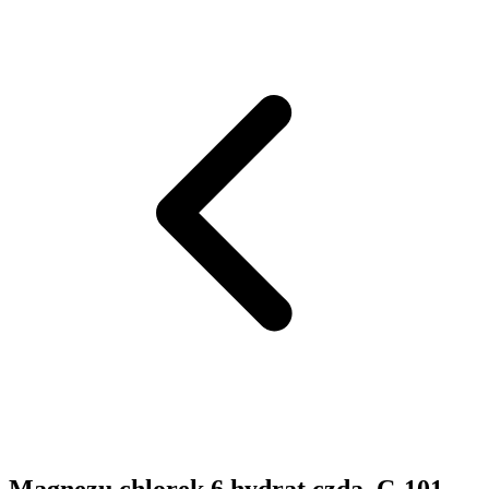
Magnezu chlorek 6 hydrat czda. C-101