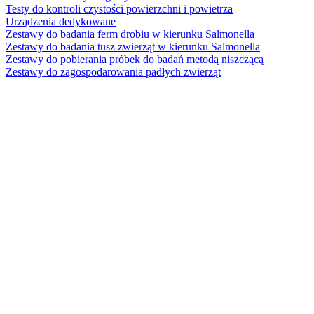
Testy do kontroli czystości powierzchni i powietrza
Urządzenia dedykowane
Zestawy do badania ferm drobiu w kierunku Salmonella
Zestawy do badania tusz zwierząt w kierunku Salmonella
Zestawy do pobierania próbek do badań metodą niszczącą
Zestawy do zagospodarowania padłych zwierząt