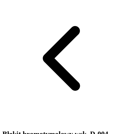
Błękit bromotymolowy wsk. D-004