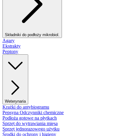
Składniki do podłoży mikrobiol.
Agary
Ekstrakty
Peptony
Weterynaria
Krążki do antybiogramu
Pepsyna Odczynniki chemiczne
Podłoża gotowe na płytkach
Sprzęt do wytrawiania mięsa
Sprzęt jednorazowego użytku
Środki do ochrony i higieny