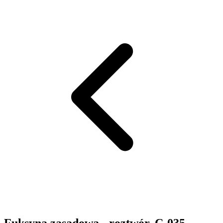
Fuksyna zasadowa - roztwór. C-035