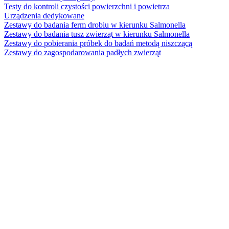
Testy do kontroli czystości powierzchni i powietrza
Urządzenia dedykowane
Zestawy do badania ferm drobiu w kierunku Salmonella
Zestawy do badania tusz zwierząt w kierunku Salmonella
Zestawy do pobierania próbek do badań metodą niszczącą
Zestawy do zagospodarowania padłych zwierząt