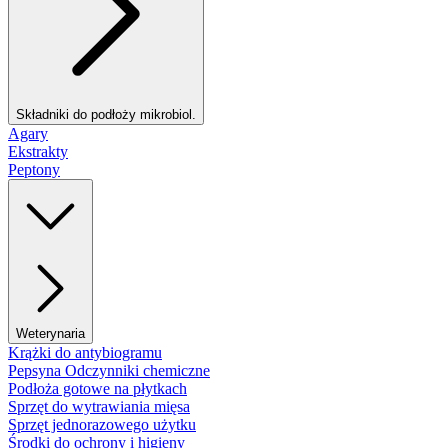
Składniki do podłoży mikrobiol.
Agary
Ekstrakty
Peptony
Weterynaria
Krążki do antybiogramu
Pepsyna Odczynniki chemiczne
Podłoża gotowe na płytkach
Sprzęt do wytrawiania mięsa
Sprzęt jednorazowego użytku
Środki do ochrony i higieny