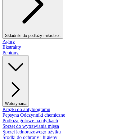
Składniki do podłoży mikrobiol.
Agary
Ekstrakty
Peptony
Weterynaria
Krążki do antybiogramu
Pepsyna Odczynniki chemiczne
Podłoża gotowe na płytkach
Sprzęt do wytrawiania mięsa
Sprzęt jednorazowego użytku
Środki do ochrony i higieny