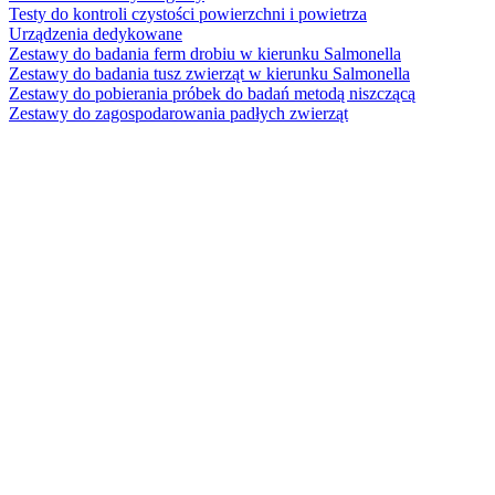
Testy do kontroli czystości powierzchni i powietrza
Urządzenia dedykowane
Zestawy do badania ferm drobiu w kierunku Salmonella
Zestawy do badania tusz zwierząt w kierunku Salmonella
Zestawy do pobierania próbek do badań metodą niszczącą
Zestawy do zagospodarowania padłych zwierząt