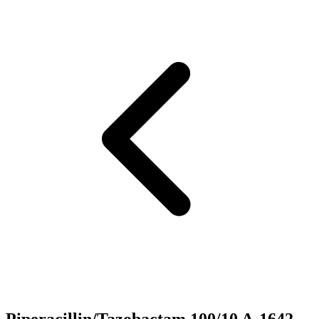
Piperacillin/Tazobactam 100/10 A-1642