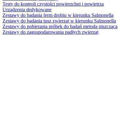
Testy do kontroli czystości powierzchni i powietrza
Urządzenia dedykowane
Zestawy do badania ferm drobiu w kierunku Salmonella
Zestawy do badania tusz zwierząt w kierunku Salmonella
Zestawy do pobierania próbek do badań metodą niszczącą
Zestawy do zagospodarowania padłych zwierząt