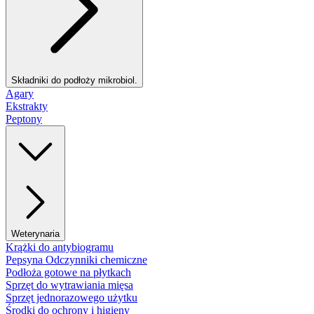
Składniki do podłoży mikrobiol.
Agary
Ekstrakty
Peptony
Weterynaria
Krążki do antybiogramu
Pepsyna Odczynniki chemiczne
Podłoża gotowe na płytkach
Sprzęt do wytrawiania mięsa
Sprzęt jednorazowego użytku
Środki do ochrony i higieny