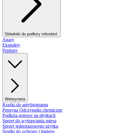
Składniki do podłoży mikrobiol.
Agary
Ekstrakty
Peptony
Weterynaria
Krążki do antybiogramu
Pepsyna Odczynniki chemiczne
Podłoża gotowe na płytkach
Sprzęt do wytrawiania mięsa
Sprzęt jednorazowego użytku
Środki do ochrony i higieny