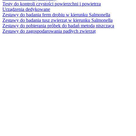
Testy do kontroli czystości powierzchni i powietrza
Urządzenia dedykowane
Zestawy do badania ferm drobiu w kierunku Salmonella
Zestawy do badania tusz zwierząt w kierunku Salmonella
Zestawy do pobierania próbek do badań metodą niszczącą
Zestawy do zagospodarowania padłych zwierząt